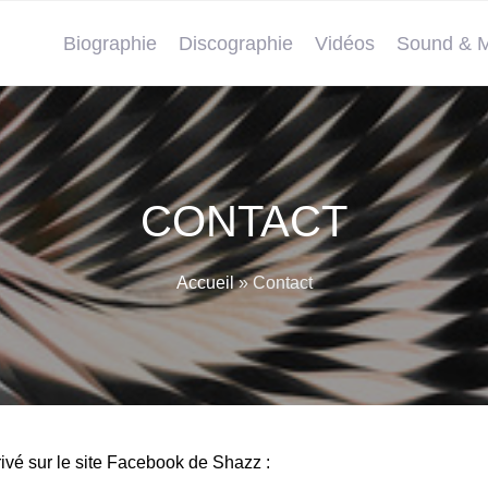
Biographie
Discographie
Vidéos
Sound & M
CONTACT
Accueil
»
Contact
vé sur le site Facebook de Shazz :